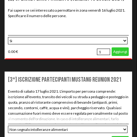
Fai sapere se sei interessato a pernottare in zona venerdì 16 luglio 2021.
Specificare il numero delle persone.
0.00 €
Aggiungi
[3*] Iscrizione partecipanti Mustang Reunion 2021
Evento di sabato 17 luglio 2021. L'importo per persona comprende:
iscrizione all'evento, transito dei veicoli su strada a pedaggio e posteggio in
quota, pranzo al ristorante comprensivo di bevande (antipasti, primi,
secondo, contorni, caffè, acqua e vini), parcheggio riservato. Qualsiasi
consumazione fuori menù deve essere regolata personalmente sul posto
al momento dell'ordinazione. In caso di intolleranze alimentari, farlo
presente all'Organizzazione (v. opzioni qui sotto, specificando poi i dettagli
nella sezione "Note", alla compilazione dei dati personali). Inoltre
segnalare tassativamente le intolleranze al gestore della struttura,