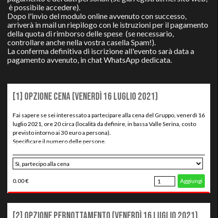
è possibile accedere).
Dopo l'invio del modulo online avvenuto con successo,
arriverà in mail un riepilogo con le istruzioni per il pagamento
della quota di rimborso delle spese
(se necessario,
controllare anche nella vostra casella Spam!).
La conferma definitiva di iscrizione all'evento sarà data a
pagamento avvenuto, in chat WhatsApp dedicata.
[1] Opzione Cena (venerdì 16 luglio 2021)
Fai sapere se sei interessato a partecipare alla cena del Gruppo, venerdì 16
luglio 2021, ore 20 circa (località da definire, in bassa Valle Serina, costo
previsto intorno ai 30 euro a persona).
Specificare il numero delle persone.
0.00 €
Aggiungi
[2] Opzione Pernottamento (venerdì 16 luglio 2021)