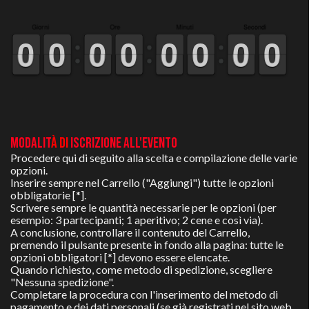
Giorni
Ore
Minuti
Secondi
9
9
0
0
9
9
0
0
9
9
0
0
9
9
0
0
9
9
0
0
9
9
0
0
9
9
0
0
9
9
0
0
MODALIT
À DI
ISCRIZIONE ALL'EVENTO
Procedere qui di seguito alla scelta e compilazione delle varie
opzioni.
Inserire sempre nel
Carrello ("Aggiungi")
tutte le opzioni
obbligatorie [*].
Scrivere sempre le quantità necessarie per le opzioni (per
esempio: 3 partecipanti; 1 aperitivo; 2 cene e così via).
A conclusione, controllare il contenuto del Carrello,
premendo il pulsante presente in fondo alla pagina: tutte le
opzioni obbligatori [*] devono essere elencate.
Quando richiesto, come metodo di spedizione, scegliere
"Nessuna spedizione".
Completare la procedura con l'inserimento del metodo di
pagamento e dei dati personali (se già registrati nel sito web,