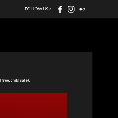
FOLLOW US >
ree, child safe).