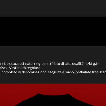
tretto, pettinato, ring-spun (filato di alta qualità),
145 g/m²
.
nisex. Vestibilità regolare.
completo di denominazione, eseguita a mano (phthalate free, lead f